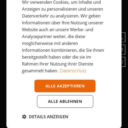
Wir verwenden Cookies, um Inhalte und
ITALIAN
SENDEN
Anzeigen zu personalisieren und unseren
Datenverkehr zu analysieren. Wir geben
Informationen über Ihre Nutzung unserer
Website auch an unsere Werbe- und
Analysepartner weiter, die diese
möglicherweise mit anderen
TISCHLEREI EINRICHTUNGSHAUS PLANKENSTEINER
Informationen kombinieren, die Sie ihnen
Mein Leben. Mein Wohnen.
bereitgestellt haben oder die sie im
Rahmen Ihrer Nutzung ihrer Dienste
Gewerbegebiet Mühlen 2
gesammelt haben.
Datenschutz
39032 Sand in Taufers
Südtirol/Italien
ALLE AKZEPTIEREN
MwSt.-Nr. IT01420080218
+39 0474 65 90 31
ALLE ABLEHNEN
info@moebelplankensteiner.it
DETAILS ANZEIGEN
ÖFFNUNGSZEITEN
Mo-Fr
8:30 - 12:00 Uhr