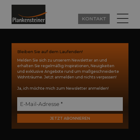
IT
EREI
SHOWROOM
ÜBER UNS
KONTAKT
KONTAKT
IT
REFERENZEN
KONTAKT
KONTAKT
LEISTUNGEN
GESAMTPLANUNG
KOCHEN & ESSEN
WOHNEN
Bleiben Sie auf dem Laufenden!
SCHLAFEN
BAD
HEIMKOMMEN
JUNGES WOHNEN
Melden Sie sich zu unserem Newsletter an und
erhalten Sie regelmäßig Inspirationen, Neuigkeiten
und exklusive Angebote rund um maßgeschneiderte
TISCHLEREI
Wohnträume. Jetzt anmelden und nichts verpassen!
Ja, ich möchte mich zum Newsletter anmelden!
SHOWROOM
E-Mail-Adresse *
ÜBER UNS
JETZT ABONNIEREN
E-Mail-Adresse *
KONTAKT
KONTAKT